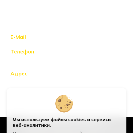
E-Mail
hello@01cat.ru
Телефон
+7 914 541 63 54
(Whatsapp,
Telegram)
Адрес
Хабаровск,
ул. Калинина, 123, оф. 7
Мы используем файлы cookies и сервисы
Планируете проект?
веб-аналитики.
Давайте сделаем его вместе