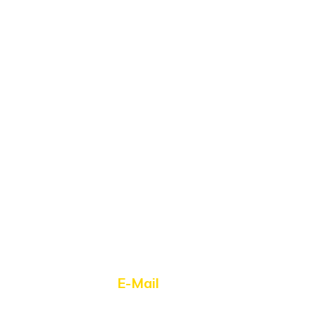
E-Mail
hello@01cat.ru