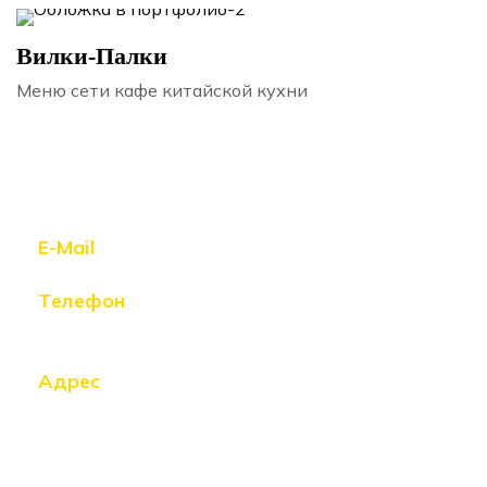
Вилки-Палки
Меню сети кафе китайской кухни
E-Mail
hello@01cat.ru
Телефон
+7 914 541 63 54
(Whatsapp,
Telegram)
Адрес
Хабаровск,
ул. Калинина, 123, оф. 7